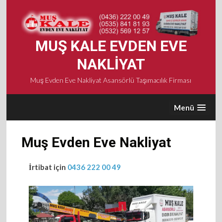
Skip
to
content
MUŞ KALE EVDEN EVE
NAKLIYAT
Muş Evden Eve Nakliyat Asansörlü Taşımacılık Firması
Menü
Muş Evden Eve Nakliyat
İrtibat için
0436 222 00 49